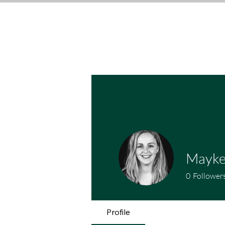
Home
Boudoir
Mayke
0
Follower
Profile