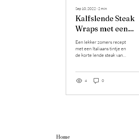
Sep 10, 2022
∙
2
min
Kalfslende Steak
Wraps met een
Italiaans tintje
Een lekker zomers recept
met een Italiaans tintje en
de korte lende steak van
@petersfarm Bereid op de
BBQ en ideaal om
bijvoorbeeld mee...
4
0
Home