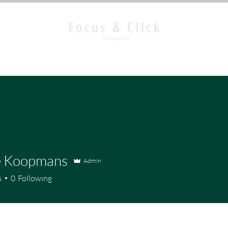
The Reconnect Experience
In Focus
 Koopmans
Admin
s
0
Following