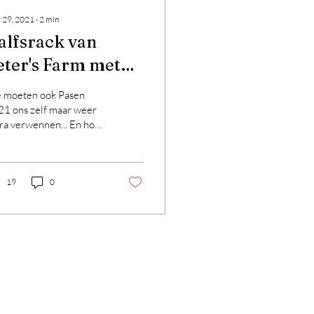
 29, 2021
∙
2
min
alfsrack van
eter's Farm met
en mangosausje,
 moeten ook Pasen
egrilde groente en
1 ons zelf maar weer
ra verwennen... En hoe
oete
 je dat beter doen dan
ardappelpuree
 een Peter's Farm
fsrack? Nou,...
19
0