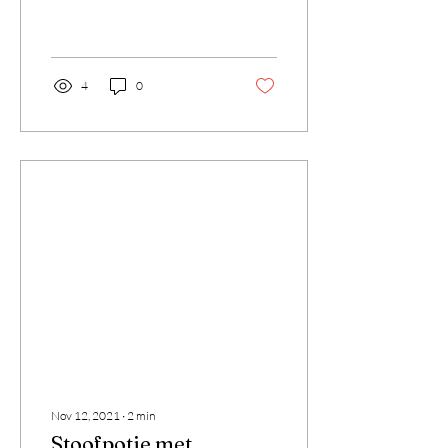
@petersfarm Bereid op de
BBQ en ideaal om
bijvoorbeeld mee...
4
0
Nov 12, 2021
∙
2
min
Stoofpotje met