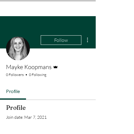
More actions
Follow
Admin
Mayke Koopmans
0 Followers
0 Following
Profile
Profile
Join date: Mar 7, 2021