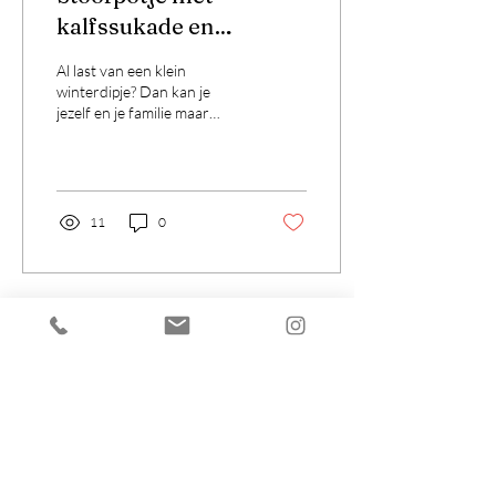
kalfssukade en
pompoen
Al last van een klein
winterdipje? Dan kan je
jezelf en je familie maar
beter verwennen met een
heerlijke stoofpot van
kalfssukade en...
11
0